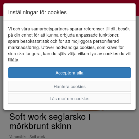
Smartshoes
Toggl
Inställningar för cookies
navig
Vi och våra samarbetspartners sparar referenser till ditt besök
på din enhet för att kunna erbjuda anpassade funktioner,
spara besöksstatistik och för att möjliggöra personifierad
HEM
SOFT WORK
marknadsföring. Utöver nödvändiga cookies, som krävs för
sida ska fungera, kan du själv välja vilken typ av cookies du vill
tillåta.
Acceptera alla
Hantera cookies
Läs mer om cookies
Soft work seglarsko i
mörkbrunt skinn
Varumärke: Soft work