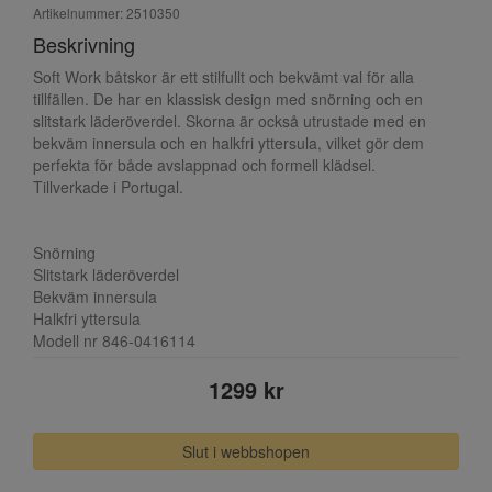
Artikelnummer: 2510350
Beskrivning
Soft Work båtskor är ett stilfullt och bekvämt val för alla
tillfällen. De har en klassisk design med snörning och en
slitstark läderöverdel. Skorna är också utrustade med en
bekväm innersula och en halkfri yttersula, vilket gör dem
perfekta för både avslappnad och formell klädsel.
Tillverkade i Portugal.
Snörning
Slitstark läderöverdel
Bekväm innersula
Halkfri yttersula
Modell nr 846-0416114
1299 kr
Slut i webbshopen