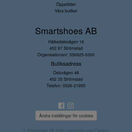
Öppettider
Våra butiker
Smartshoes AB
Hålkedalsvägen 16
452 97 Strömstad
Organisationsnr: 556925-0300
Butiksadress
Oslovägen 48
452 35 Strömstad
Telefon:
0526-21955
Ändra inställingar för cookies
© Smartshoes AB 2026 i samarbete med
Flexicon