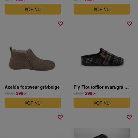
KÖP NU
KÖP NU
Axelda footwear grå/beige
Fly Flot tofflor svart/grå rutig
799;-
399;-
599;-
299;-
KÖP NU
KÖP NU