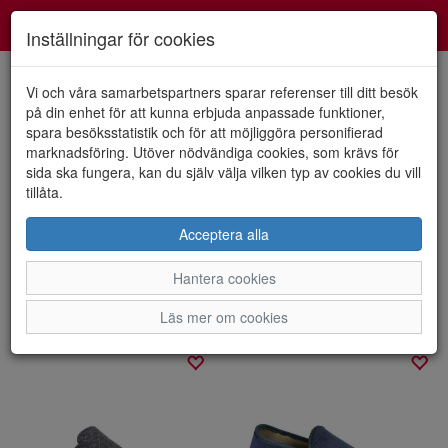
Smartshoes
Toggl
Inställningar för cookies
navig
Vi och våra samarbetspartners sparar referenser till ditt besök
på din enhet för att kunna erbjuda anpassade funktioner,
spara besöksstatistik och för att möjliggöra personifierad
Visa filter
marknadsföring. Utöver nödvändiga cookies, som krävs för
sida ska fungera, kan du själv välja vilken typ av cookies du vill
Tofflor
tillåta.
Acceptera alla
Tofflor med ull ,träskor med mänster eller enfärgade,slip in
sandaler,från olika varumärken för olika säsonger hittar du här.
Hantera cookies
Sortera efter:
Läs mer om cookies