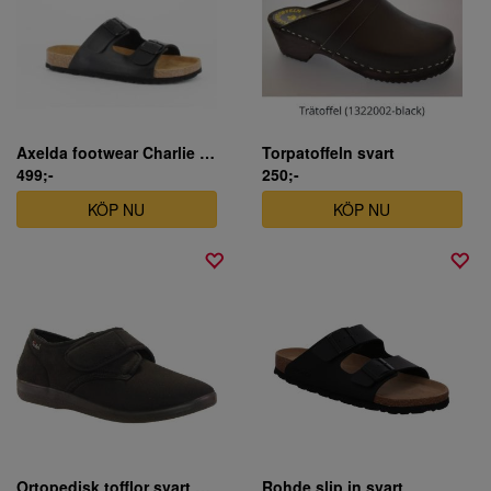
Axelda footwear Charlie slip in svart
Torpatoffeln svart
499;-
250;-
KÖP NU
KÖP NU
Ortopedisk tofflor svart unisex modell
Rohde slip in svart