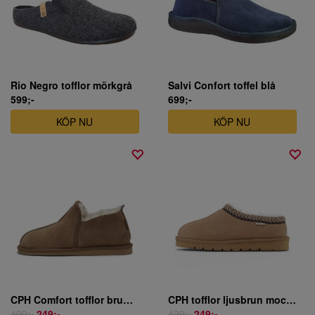
Rio Negro tofflor mörkgrå
Salvi Confort toffel blå
599;-
699;-
KÖP NU
KÖP NU
CPH Comfort tofflor brun mocka.
CPH tofflor ljusbrun mocka.
499;-
249;-
499;-
249;-