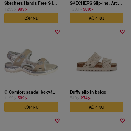
Skechers Hands Free Slip - Summits - Sweetly Evolved
SKECHERS Slip-ins: Arch Fit 2.0 - My Everyday
1299;-
909;-
1299;-
909;-
KÖP NU
KÖP NU
G Comfort sandal bekväm beige skinn
Duffy slip in beige
1199;-
599;-
549;-
274;-
KÖP NU
KÖP NU