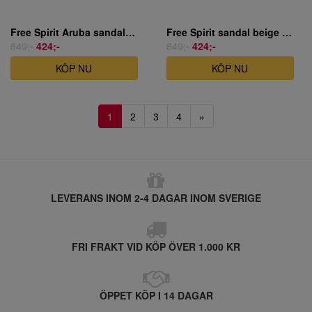
Free Spirit Aruba sandal rött skinn
Free Spirit sandal beige skinn.
849;-
424;-
849;-
424;-
KÖP NU
KÖP NU
1
2
3
4
»
LEVERANS INOM 2-4 DAGAR INOM SVERIGE
FRI FRAKT VID KÖP ÖVER 1.000 KR
ÖPPET KÖP I 14 DAGAR