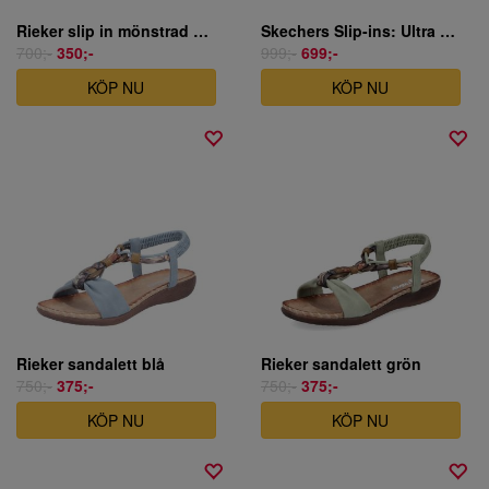
Rieker slip in mönstrad vegansk
Skechers Slip-ins: Ultra Flex 3.0 - Never Better - sandal dam marinblå
700;-
350;-
999;-
699;-
KÖP NU
KÖP NU
Rieker sandalett blå
Rieker sandalett grön
750;-
375;-
750;-
375;-
KÖP NU
KÖP NU