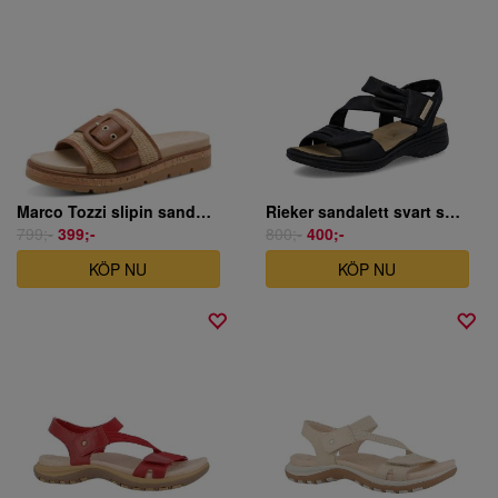
Marco Tozzi slipin sandal i beige/brun
Rieker sandalett svart skinn
799;-
399;-
800;-
400;-
KÖP NU
KÖP NU