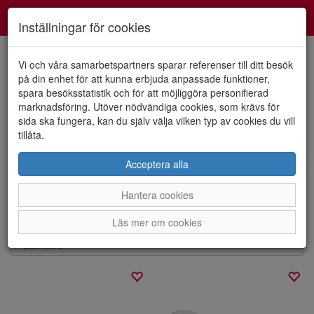
Smartshoes
Toggl
Inställningar för cookies
navig
Vi och våra samarbetspartners sparar referenser till ditt besök
på din enhet för att kunna erbjuda anpassade funktioner,
spara besöksstatistik och för att möjliggöra personifierad
Visa filter
marknadsföring. Utöver nödvändiga cookies, som krävs för
sida ska fungera, kan du själv välja vilken typ av cookies du vill
Sandaler/sandaletter
tillåta.
Acceptera alla
Sköna Damsandaler för alla tillfällen! Vi bär dem till kontoret,
stranden ,promenaden eller festen. Välj mellan remsandal
...
Hantera cookies
Visa mer
Sortera efter:
Läs mer om cookies