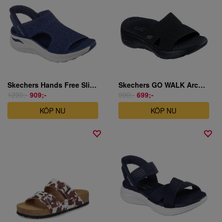
Skechers Hands Free Slip-ins: Arch Fit 2.0 - My Everyday
Skechers GO WALK Arch Fit 2.0 Sandal - Dakota
1299;-
909;-
999;-
699;-
KÖP NU
KÖP NU