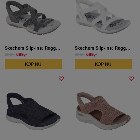
Skechers Slip-ins: Reggae Slim - Stretch Flex - Olivgrön
Skechers Slip-ins: Reggae Slim - Stretch Flex - Vit
999;-
699;-
999;-
699;-
KÖP NU
KÖP NU