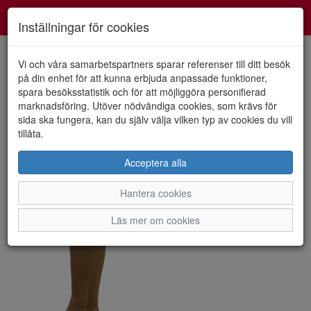
Smartshoes
Toggl
Inställningar för cookies
navig
Vi och våra samarbetspartners sparar referenser till ditt besök
på din enhet för att kunna erbjuda anpassade funktioner,
spara besöksstatistik och för att möjliggöra personifierad
Visa filter
marknadsföring. Utöver nödvändiga cookies, som krävs för
Dam - Jana (1 artiklar)
sida ska fungera, kan du själv välja vilken typ av cookies du vill
tillåta.
Sortera efter:
Acceptera alla
Hantera cookies
Läs mer om cookies