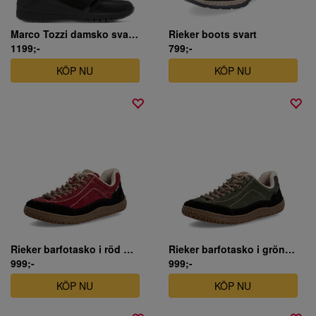
Marco Tozzi damsko svart skinn
Rieker boots svart
1199;-
799;-
KÖP NU
KÖP NU
Rieker barfotasko i röd nubuck
Rieker barfotasko i grön nubuck
999;-
999;-
KÖP NU
KÖP NU