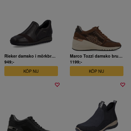
Rieker damsko i mörkbrunt skinn
Marco Tozzi damsko brun mocka kilklack.
949;-
1199;-
KÖP NU
KÖP NU