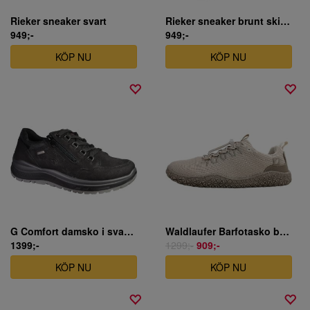
Rieker sneaker svart
Rieker sneaker brunt skinn
949;-
949;-
KÖP NU
KÖP NU
G Comfort damsko i svart nubuck
Waldlaufer Barfotasko beige
1399;-
1299;-
909;-
KÖP NU
KÖP NU