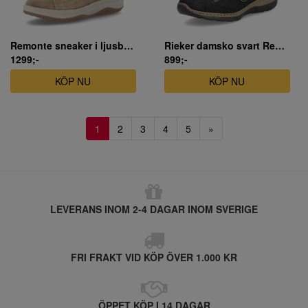
Remonte sneaker i ljusbrun mocka
Rieker damsko svart Ready To Go
1299;-
899;-
KÖP NU
KÖP NU
1
2
3
4
5
»
LEVERANS INOM 2-4 DAGAR INOM SVERIGE
FRI FRAKT VID KÖP ÖVER 1.000 KR
ÖPPET KÖP I 14 DAGAR