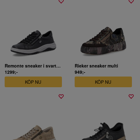
Remonte sneaker i svart skinn
Rieker sneaker multi
1299;-
949;-
KÖP NU
KÖP NU