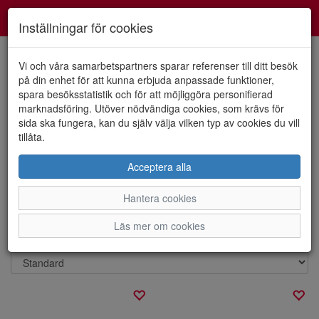
Smartshoes
Toggl
Inställningar för cookies
navig
Vi och våra samarbetspartners sparar referenser till ditt besök
på din enhet för att kunna erbjuda anpassade funktioner,
spara besöksstatistik och för att möjliggöra personifierad
Visa filter
marknadsföring. Utöver nödvändiga cookies, som krävs för
sida ska fungera, kan du själv välja vilken typ av cookies du vill
Skor
tillåta.
Acceptera alla
Skor för alla tillfällen !Promendskor,sneakers,loafers,tygskor i olika
modeller med antistress sula ,memosoft sula ,skinn sula eller tyg
Hantera cookies
...
Visa mer
Läs mer om cookies
Sortera efter: