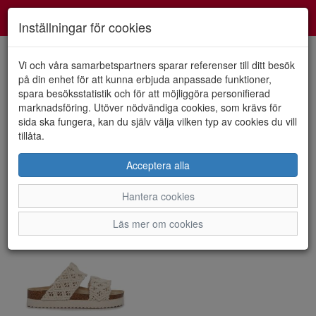
Smartshoes
Toggl
Inställningar för cookies
navig
Vi och våra samarbetspartners sparar referenser till ditt besök
på din enhet för att kunna erbjuda anpassade funktioner,
spara besöksstatistik och för att möjliggöra personifierad
Visa filter
marknadsföring. Utöver nödvändiga cookies, som krävs för
Dam - Duffy (1 artiklar)
sida ska fungera, kan du själv välja vilken typ av cookies du vill
tillåta.
Sortera efter:
Acceptera alla
Hantera cookies
Läs mer om cookies