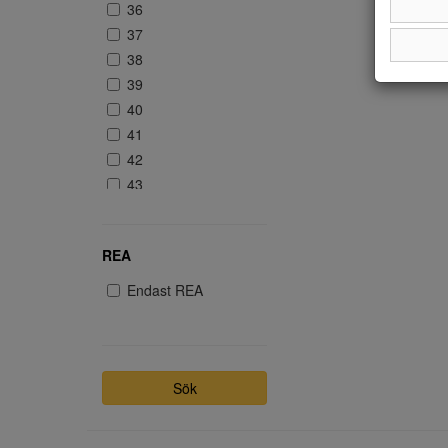
36
37
38
39
40
41
42
43
44
REA
Endast REA
Sök