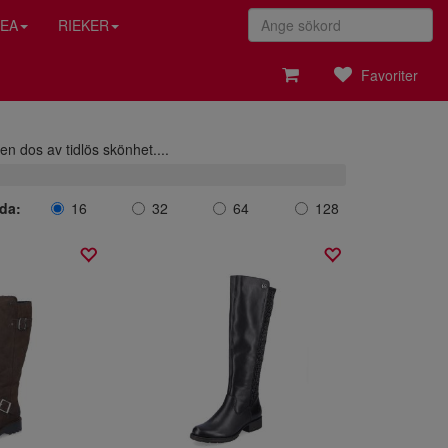
EA
RIEKER
Favoriter
 en dos av tidlös skönhet.
...
ida:
16
32
64
128