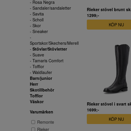
- Rosa Negra
- Sandaler/sandaletter
Rieker stövel brunt s
- Savita
1299;-
- Scholl
KÖP NU
- Skor
- Sneaker
-
Sportskor/Skechers/Merell
-
Stövlar/Stövletter
- Suave
- Tamaris Comfort
- Tofflor
- Waldlaufer
Barn/junior
Herr
Skotillbehör
Tofflor
Väskor
Rieker stövel i svart s
1699;-
Varumärken
KÖP NU
Remonte
Rieker