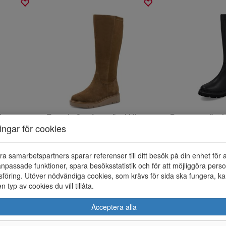
kinn
Tamaris Comfort stövel i ljusbrun mocka
Remonte stövel i
ningar för cookies
1999;-
999;-
1500;-
750;-
KÖP NU
KÖP 
ra samarbetspartners sparar referenser till ditt besök på din enhet för 
npassade funktioner, spara besöksstatistik och för att möjliggöra perso
föring. Utöver nödvändiga cookies, som krävs för sida ska fungera, ka
en typ av cookies du vill tillåta.
Acceptera alla