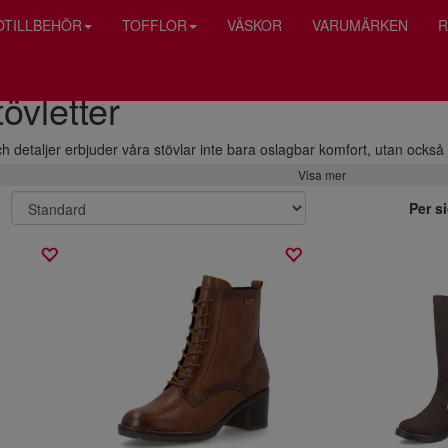
OTILLBEHÖR
TOFFLOR
VÄSKOR
VARUMÄRKEN
R
övletter
h detaljer erbjuder våra stövlar inte bara oslagbar komfort, utan också
Visa mer
Per s