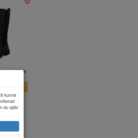
 svart skinn
NU
att kunna
nifierad
n du själv