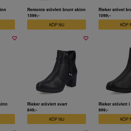
kinn
Remonte stövlett brunt skinn
Rieker stövel br
1599;-
1099;-
KÖP NU
KÖP 
kinn
Rieker stövlett svart
Rieker stövlett i
849;-
999;-
KÖP NU
KÖP 