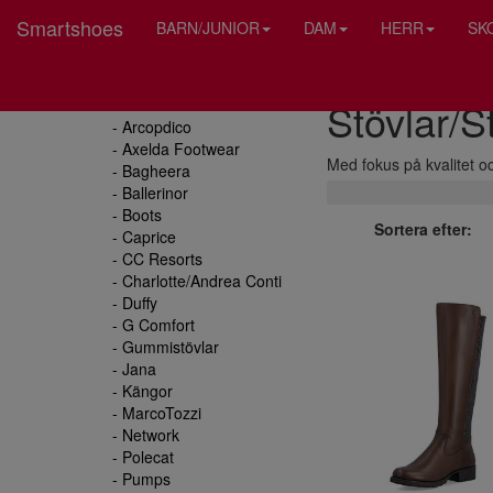
Smartshoes
BARN/JUNIOR
DAM
HERR
SK
Stövlar/St
Dam
- Arcopdico
- Axelda Footwear
Med fokus på kvalitet oc
- Bagheera
- Ballerinor
- Boots
Sortera efter:
- Caprice
- CC Resorts
- Charlotte/Andrea Conti
- Duffy
- G Comfort
- Gummistövlar
- Jana
- Kängor
- MarcoTozzi
- Network
- Polecat
- Pumps