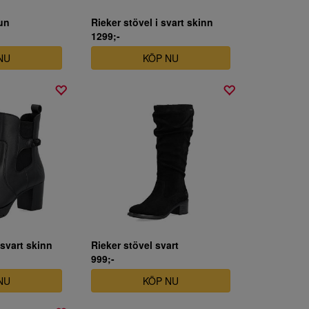
un
Rieker stövel i svart skinn
1299;-
NU
KÖP NU
 svart skinn
Rieker stövel svart
999;-
NU
KÖP NU