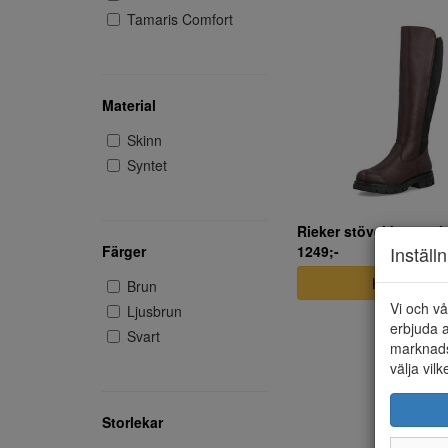
Tamaris Comfort
Material
Skinn
Syntet
Rieker stövel brunt s
Inställ
1249;-
Färger
KÖP NU
Brun
Vi och vå
Ljusbrun
erbjuda a
Svart
marknads
välja vilk
Storlekar