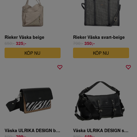
Rieker Väska beige
Rieker Väska svart-beige
650;-
325;-
700;-
350;-
KÖP NU
KÖP NU
Väska ULRIKA DESIGN black-multi
Väska ULRIKA DESIGN svart
599;-
299;-
899;-
449;-