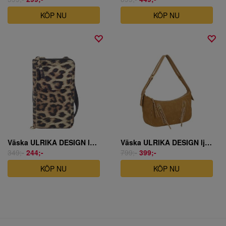
KÖP NU
KÖP NU
Väska ULRIKA DESIGN leopard
Väska ULRIKA DESIGN ljusbrun
349;-
244;-
799;-
399;-
KÖP NU
KÖP NU