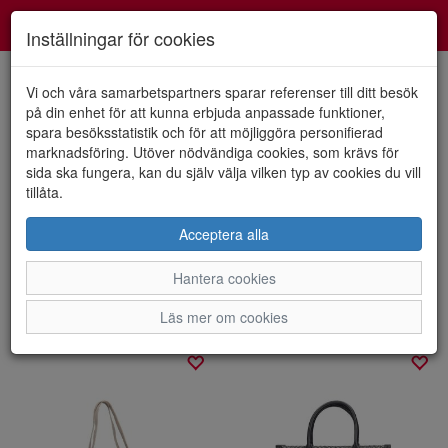
Smartshoes
Toggl
Inställningar för cookies
navig
Vi och våra samarbetspartners sparar referenser till ditt besök
på din enhet för att kunna erbjuda anpassade funktioner,
spara besöksstatistik och för att möjliggöra personifierad
Visa filter
marknadsföring. Utöver nödvändiga cookies, som krävs för
sida ska fungera, kan du själv välja vilken typ av cookies du vill
Väskor
tillåta.
Acceptera alla
Här finner du snygga klassiska väskor från Rieker och Ulrika
Design för alla tillfällen att matcha dina skor med.
Hantera cookies
Sortera efter:
Läs mer om cookies