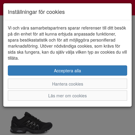
Smartshoes
Toggl
Inställningar för cookies
navig
Vi och våra samarbetspartners sparar referenser till ditt besök
på din enhet för att kunna erbjuda anpassade funktioner,
spara besöksstatistik och för att möjliggöra personifierad
Visa filter
marknadsföring. Utöver nödvändiga cookies, som krävs för
Herr - Network (1 artiklar)
sida ska fungera, kan du själv välja vilken typ av cookies du vill
tillåta.
Sortera efter:
Acceptera alla
Hantera cookies
Läs mer om cookies