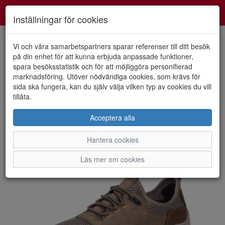
Smartshoes
Toggl
Inställningar för cookies
navig
Vi och våra samarbetspartners sparar referenser till ditt besök
på din enhet för att kunna erbjuda anpassade funktioner,
spara besöksstatistik och för att möjliggöra personifierad
HEM
RIEKER
marknadsföring. Utöver nödvändiga cookies, som krävs för
sida ska fungera, kan du själv välja vilken typ av cookies du vill
tillåta.
Acceptera alla
Hantera cookies
Läs mer om cookies