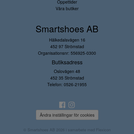
Öppettider
Våra butiker
Smartshoes AB
Hålkedalsvägen 16
452 97 Strömstad
Organisationsnr: 556925-0300
Butiksadress
Oslovägen 48
452 35 Strömstad
Telefon:
0526-21955
Ändra inställingar för cookies
© Smartshoes AB 2026 i samarbete med
Flexicon