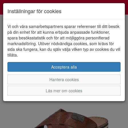
Smartshoes
Toggl
Inställningar för cookies
navig
Vi och våra samarbetspartners sparar referenser till ditt besök
på din enhet för att kunna erbjuda anpassade funktioner,
spara besöksstatistik och för att möjliggöra personifierad
HEM
RIEKER
marknadsföring. Utöver nödvändiga cookies, som krävs för
sida ska fungera, kan du själv välja vilken typ av cookies du vill
tillåta.
Acceptera alla
Hantera cookies
Läs mer om cookies