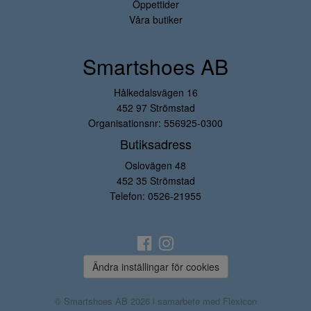
Öppettider
Våra butiker
Smartshoes AB
Hålkedalsvägen 16
452 97 Strömstad
Organisationsnr: 556925-0300
Butiksadress
Oslovägen 48
452 35 Strömstad
Telefon:
0526-21955
Ändra inställingar för cookies
© Smartshoes AB 2026 i samarbete med
Flexicon