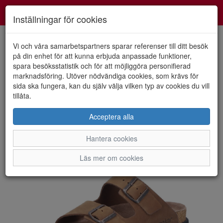
Smartshoes
Toggl
Inställningar för cookies
navig
Vi och våra samarbetspartners sparar referenser till ditt besök
på din enhet för att kunna erbjuda anpassade funktioner,
spara besöksstatistik och för att möjliggöra personifierad
HEM
RIEKER
marknadsföring. Utöver nödvändiga cookies, som krävs för
sida ska fungera, kan du själv välja vilken typ av cookies du vill
tillåta.
Acceptera alla
Hantera cookies
Läs mer om cookies