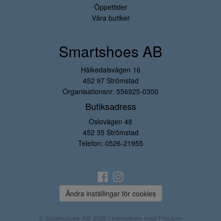
Öppettider
Våra butiker
Smartshoes AB
Hålkedalsvägen 16
452 97 Strömstad
Organisationsnr: 556925-0300
Butiksadress
Oslovägen 48
452 35 Strömstad
Telefon:
0526-21955
Ändra inställingar för cookies
© Smartshoes AB 2026 i samarbete med
Flexicon