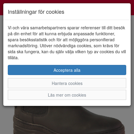
Smartshoes
Toggl
Inställningar för cookies
navig
Vi och våra samarbetspartners sparar referenser till ditt besök
på din enhet för att kunna erbjuda anpassade funktioner,
spara besöksstatistik och för att möjliggöra personifierad
HEM
RIO NEGRO
marknadsföring. Utöver nödvändiga cookies, som krävs för
sida ska fungera, kan du själv välja vilken typ av cookies du vill
tillåta.
Acceptera alla
Hantera cookies
Läs mer om cookies