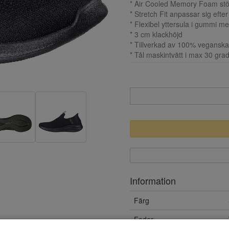
* Air Cooled Memory Foam st
* Stretch Fit anpassar sig eft
* Flexibel yttersula i gummi m
* 3 cm klackhöjd
* Tillverkad av 100% veganska
* Tål maskintvätt i max 30 gra
Information
Färg
Foder