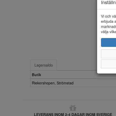
Inställ
Vi och vå
erbjuda a
marknads
välja vilk
Lagersaldo
Butik
Riekershopen, Strömstad
LEVERANS INOM 2-4 DAGAR INOM SVERIGE