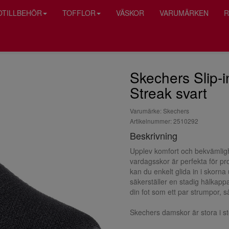
OTILLBEHÖR
TOFFLOR
VÄSKOR
VARUMÄRKEN
R
Skechers Slip-i
Streak svart
Varumärke: Skechers
Artikelnummer: 2510292
Beskrivning
Upplev komfort och bekvämligh
vardagsskor är perfekta för 
kan du enkelt glida in i skorna
säkerställer en stadig hälkappa
din fot som ett par strumpor, 
Skechers damskor är stora i st