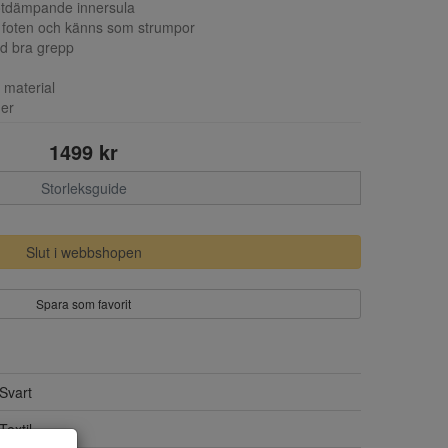
ötdämpande innersula
er foten och känns som strumpor
ed bra grepp
 material
der
1499 kr
Storleksguide
Slut i webbshopen
Spara som favorit
Svart
Textil