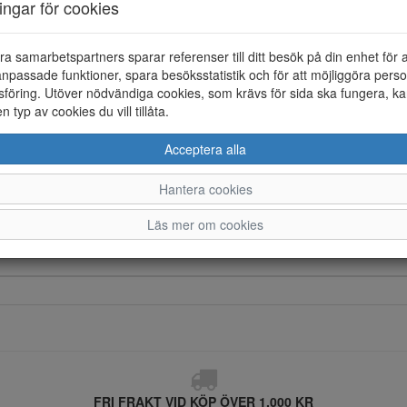
ningar för cookies
Innersula
Löstagbar sula
ra samarbetspartners sparar referenser till ditt besök på din enhet för 
npassade funktioner, spara besöksstatistik och för att möjliggöra perso
Yttersula
föring. Utöver nödvändiga cookies, som krävs för sida ska fungera, ka
en typ av cookies du vill tillåta.
Vattentät
Acceptera alla
Material
Hantera cookies
Läs mer om cookies
FRI FRAKT VID KÖP ÖVER 1.000 KR