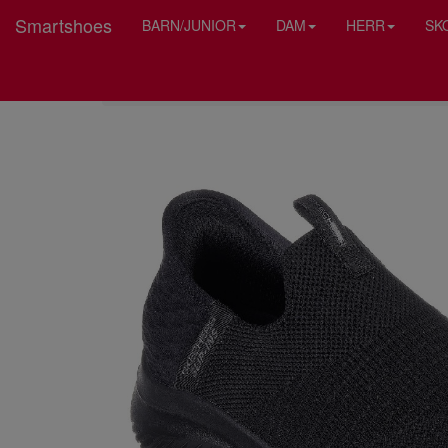
Smartshoes
BARN/JUNIOR
DAM
HERR
SK
HEM
SKECHERS