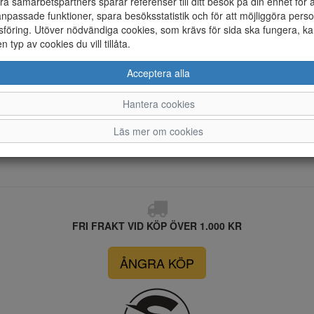
ra samarbetspartners sparar referenser till ditt besök på din enhet för 
Vattentät
npassade funktioner, spara besöksstatistik och för att möjliggöra perso
föring. Utöver nödvändiga cookies, som krävs för sida ska fungera, ka
Material
en typ av cookies du vill tillåta.
Acceptera alla
Hantera cookies
Läs mer om cookies
FRI FRAKT VID KÖP ÖVER 1.000 KR
ÅNGRA KÖP