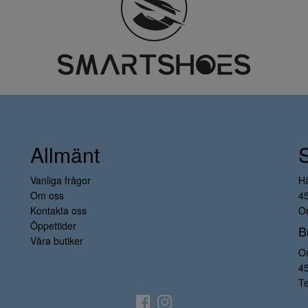
Allmänt
Vanliga frågor
H
Om oss
4
Kontakta oss
Or
Öppettider
B
Våra butiker
O
4
Te