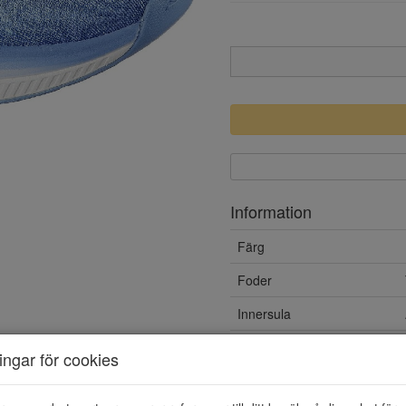
Information
Färg
Foder
Innersula
Löstagbar sula
ningar för cookies
Yttersula