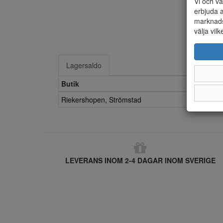
Vi och vå
erbjuda a
marknads
välja vilk
Lagersaldo
Butik
Riekershopen, Strömstad
LEVERANS INOM 2-4 DAGAR INOM SVERIGE