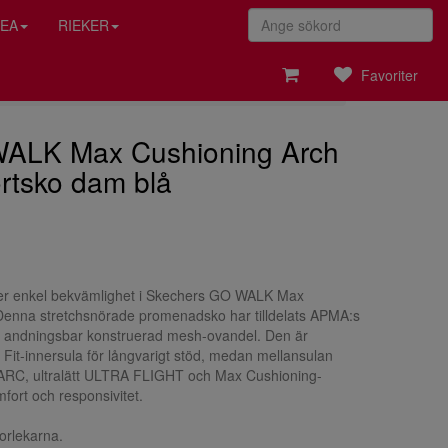
EA
RIEKER
Favoriter
ALK Max Cushioning Arch
ortsko dam blå
ter enkel bekvämlighet i Skechers GO WALK Max
 Denna stretchsnörade promenadsko har tilldelats APMA:s
n andningsbar konstruerad mesh-ovandel. Den är
Fit-innersula för långvarigt stöd, medan mellansulan
RC, ultralätt ULTRA FLIGHT och Max Cushioning-
mfort och responsivitet.
orlekarna.