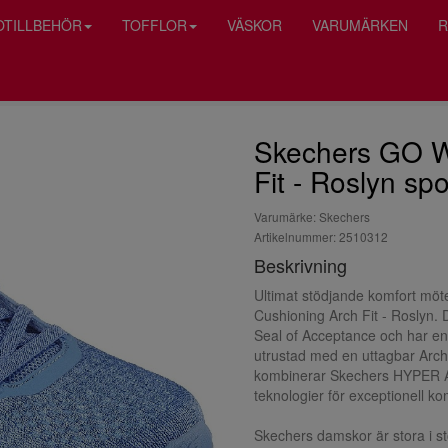
OTILLBEHÖR
TOFFLOR
VÄSKOR
VARUMÄRKEN
R
Skechers GO W
Fit - Roslyn sp
Varumärke: Skechers
Artikelnummer: 2510312
Beskrivning
Ultimat stödjande komfort mö
Cushioning Arch Fit - Roslyn.
Seal of Acceptance och har e
utrustad med en uttagbar Arch 
kombinerar Skechers HYPER A
teknologier för exceptionell ko
Skechers damskor är stora i st