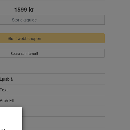
1599 kr
Storleksguide
Slut i webbshopen
Spara som favorit
Ljusblå
Textil
Arch Fit
Ja
Gummi