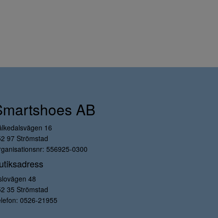
Smartshoes AB
ålkedalsvägen 16
52 97 Strömstad
ganisationsnr: 556925-0300
utiksadress
slovägen 48
52 35 Strömstad
lefon:
0526-21955