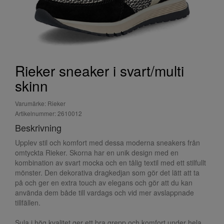
Rieker sneaker i svart/multi
skinn
Varumärke: Rieker
Artikelnummer: 2610012
Beskrivning
Upplev stil och komfort med dessa moderna sneakers från
omtyckta Rieker. Skorna har en unik design med en
kombination av svart mocka och en tålig textil med ett stilfullt
mönster. Den dekorativa dragkedjan som gör det lätt att ta
på och ger en extra touch av elegans och gör att du kan
använda dem både till vardags och vid mer avslappnade
tillfällen.
Sula i hög kvalitet ger ett bra grepp och komfort under hela