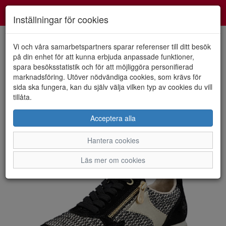
Smartshoes
Toggl
Inställningar för cookies
navig
Vi och våra samarbetspartners sparar referenser till ditt besök
på din enhet för att kunna erbjuda anpassade funktioner,
spara besöksstatistik och för att möjliggöra personifierad
HEM
RIEKER
marknadsföring. Utöver nödvändiga cookies, som krävs för
sida ska fungera, kan du själv välja vilken typ av cookies du vill
tillåta.
Acceptera alla
Hantera cookies
Läs mer om cookies