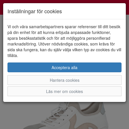
Smartshoes
Toggl
Inställningar för cookies
navig
Vi och våra samarbetspartners sparar referenser till ditt besök
på din enhet för att kunna erbjuda anpassade funktioner,
spara besöksstatistik och för att möjliggöra personifierad
HEM
RIEKER
marknadsföring. Utöver nödvändiga cookies, som krävs för
sida ska fungera, kan du själv välja vilken typ av cookies du vill
tillåta.
Acceptera alla
Hantera cookies
Läs mer om cookies