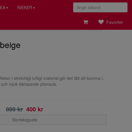
EA
RIEKER
Favoriter
 beige
eker i stretchigt luftigt material gör det lätt att komma i.
 och mjuk dämpande yttersula.
800 kr
400 kr
Storleksguide