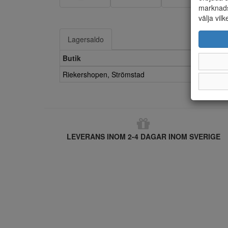
marknads
välja vilk
Lagersaldo
Butik
Riekershopen, Strömstad
LEVERANS INOM 2-4 DAGAR INOM SVERIGE