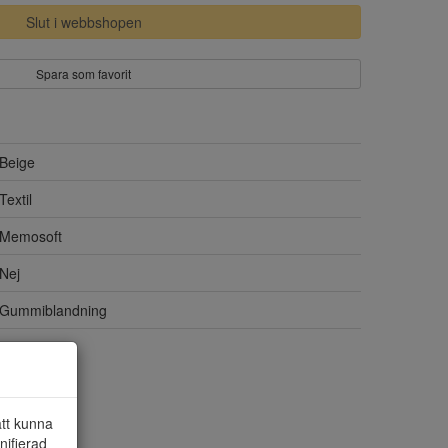
Slut i webbshopen
Spara som favorit
Beige
Textil
Memosoft
Nej
Gummiblandning
Mesh
att kunna
nifierad