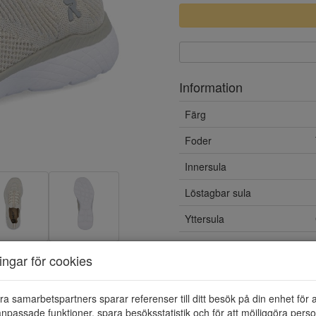
Information
Färg
Foder
Innersula
Löstagbar sula
Yttersula
Material
ningar för cookies
ra samarbetspartners sparar referenser till ditt besök på din enhet för 
npassade funktioner, spara besöksstatistik och för att möjliggöra perso