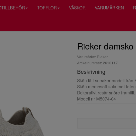
OTILLBEHÖR
TOFFLOR
VÄSKOR
VARUMÄRKEN
R
Rieker damsko
Varumärke: Rieker
Artikelnummer: 2610117
Beskrivning
Skön lätt sneaker modell från Ri
Skön memosoft sula mot foten
Dekorativt resår snöre framtill.
Modell nr M5074-64