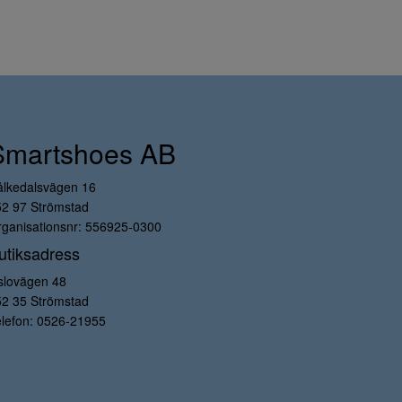
Smartshoes AB
ålkedalsvägen 16
52 97 Strömstad
ganisationsnr: 556925-0300
utiksadress
slovägen 48
52 35 Strömstad
lefon:
0526-21955