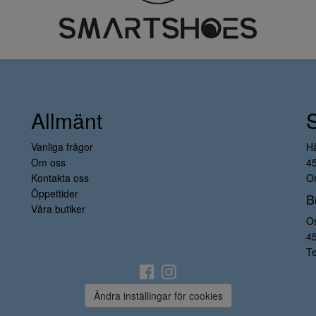
Allmänt
Vanliga frågor
H
Om oss
4
Kontakta oss
Or
Öppettider
B
Våra butiker
O
4
Te
Ändra inställingar för cookies