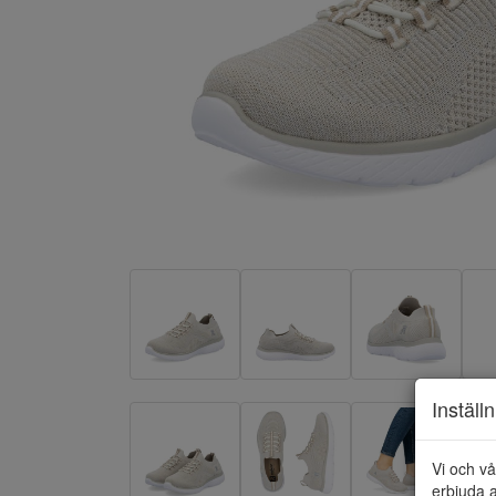
Inställ
Vi och vå
erbjuda a