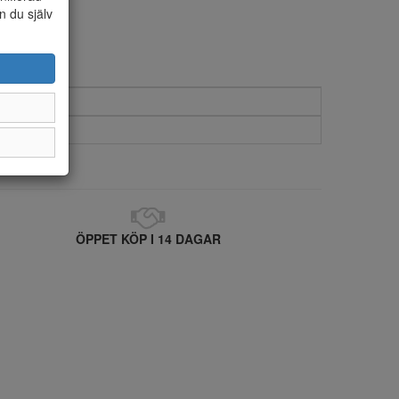
n du själv
ÖPPET KÖP I 14 DAGAR