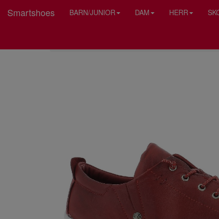
Smartshoes
BARN/JUNIOR
DAM
HERR
SK
HEM
CHARLOTTE