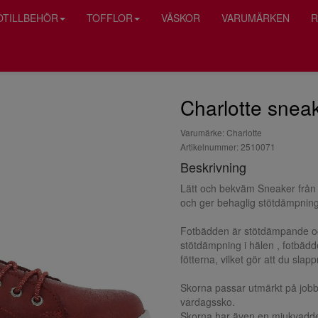
OTILLBEHÖR
TOFFLOR
VÄSKOR
VARUMÄRKEN
R
Charlotte sneake
Varumärke: Charlotte
Artikelnummer: 2510071
Beskrivning
Lätt och bekväm Sneaker från 
och ger behaglig stötdämpning 
Fotbädden är stötdämpande och
stötdämpning i hälen , fotbäd
fötterna, vilket gör att du slap
Skorna passar utmärkt på jobbe
vardagssko.
Skorna har även en mjukvadder