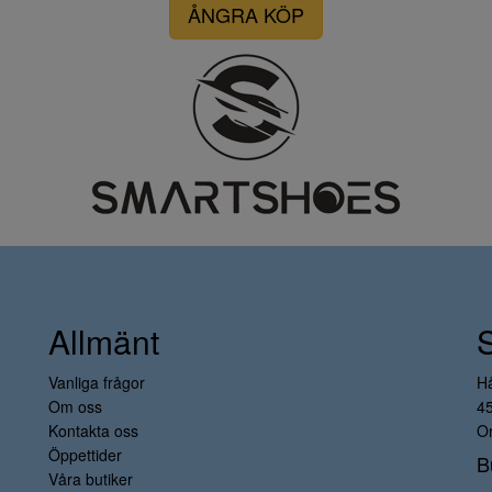
ÅNGRA KÖP
Allmänt
Vanliga frågor
H
Om oss
4
Kontakta oss
Or
Öppettider
B
Våra butiker