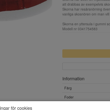
att drabbas av exempelvis sko
Skorna har resårsnörning över 
vanliga skosnören om man vill 
Skorna en yttersula i gummi so
Modell nr 0341754583
Information
Färg
Foder
Innersula
ningar för cookies