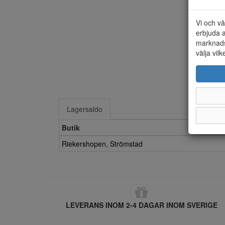
Vi och vå
erbjuda a
marknads
välja vilk
Lagersaldo
Butik
Riekershopen, Strömstad
LEVERANS INOM 2-4 DAGAR INOM SVERIGE