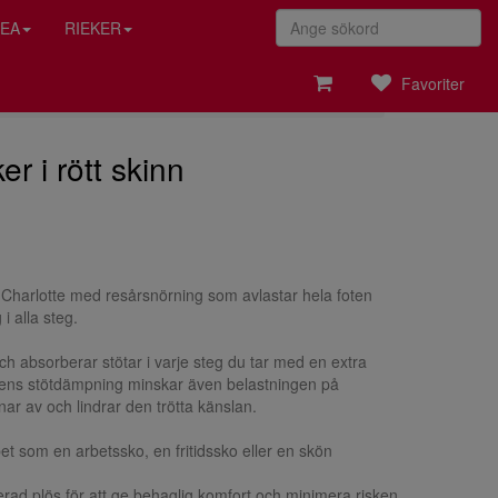
EA
RIEKER
Favoriter
r i rött skinn
Charlotte med resårsnörning som avlastar hela foten
i alla steg.
 absorberar stötar i varje steg du tar med en extra
dens stötdämpning minskar även belastningen på
pnar av och lindrar den trötta känslan.
t som en arbetssko, en fritidssko eller en skön
ad plös för att ge behaglig komfort och minimera risken