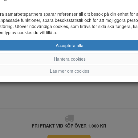
Löstagbar sula
ra samarbetspartners sparar referenser till ditt besök på din enhet för 
Yttersula
npassade funktioner, spara besöksstatistik och för att möjliggöra perso
föring. Utöver nödvändiga cookies, som krävs för sida ska fungera, ka
Vattentät
en typ av cookies du vill tillåta.
Material
Acceptera alla
Hantera cookies
Läs mer om cookies
FRI FRAKT VID KÖP ÖVER 1.000 KR