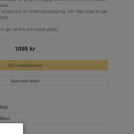
skav.
vristen och för enkel på/avtagning. Det följer med ett par
byta.
m ger ett bra och stabilt grepp.
1099 kr
Slut i webbshopen
Spara som favorit
Röd
Skinn
Skinn