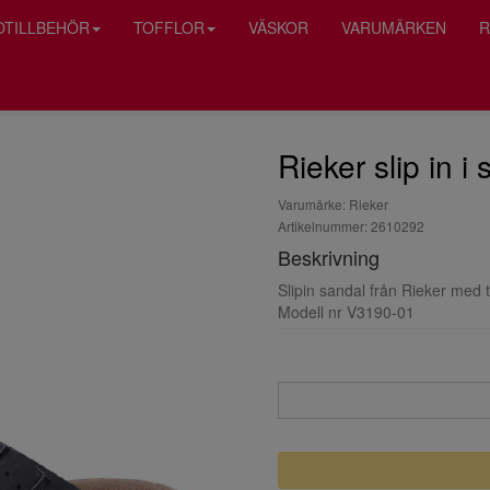
OTILLBEHÖR
TOFFLOR
VÄSKOR
VARUMÄRKEN
R
Rieker slip in i
Varumärke: Rieker
Artikelnummer: 2610292
Beskrivning
Slipin sandal från Rieker med 
Modell nr V3190-01