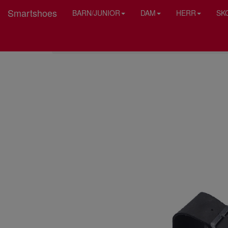
Smartshoes
BARN/JUNIOR
DAM
HERR
SK
HEM
RIEKER