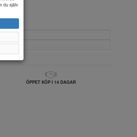
n du själv
ÖPPET KÖP I 14 DAGAR