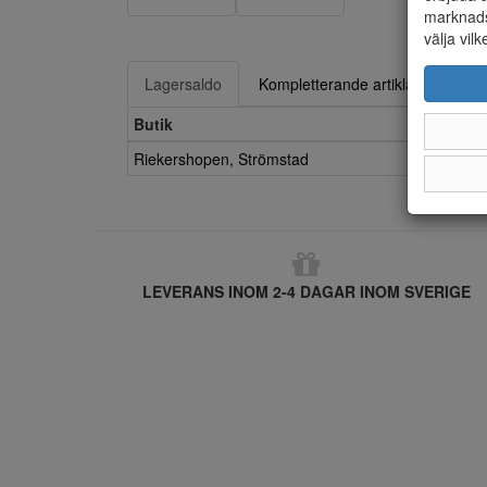
marknads
välja vilk
Lagersaldo
Kompletterande artiklar
Butik
Riekershopen, Strömstad
LEVERANS INOM 2-4 DAGAR INOM SVERIGE