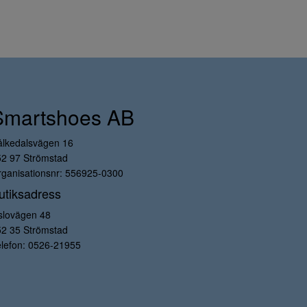
Smartshoes AB
ålkedalsvägen 16
52 97 Strömstad
ganisationsnr: 556925-0300
utiksadress
slovägen 48
52 35 Strömstad
lefon:
0526-21955