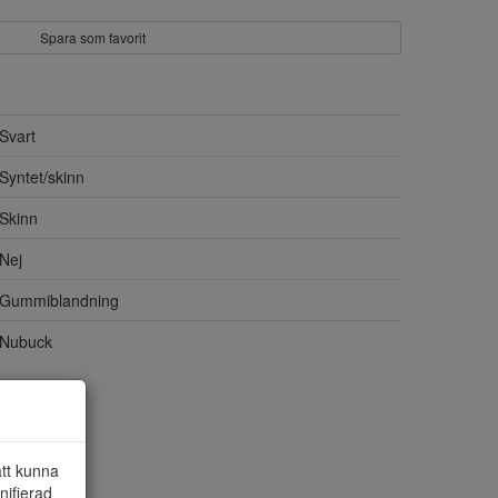
Spara som favorit
Svart
Syntet/skinn
Skinn
Nej
Gummiblandning
Nubuck
att kunna
nifierad