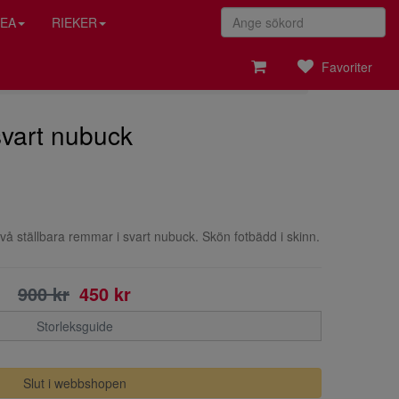
EA
RIEKER
Favoriter
 svart nubuck
två ställbara remmar i svart nubuck. Skön fotbädd i skinn.
900 kr
450 kr
Storleksguide
Slut i webbshopen