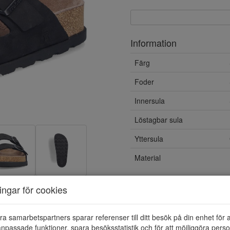
Information
Färg
Foder
Innersula
Löstagbar sula
Yttersula
Material
ningar för cookies
ra samarbetspartners sparar referenser till ditt besök på din enhet för 
npassade funktioner, spara besöksstatistik och för att möjliggöra perso