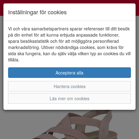
Smartshoes
Toggl
Inställningar för cookies
navig
Vi och våra samarbetspartners sparar referenser till ditt besök
på din enhet för att kunna erbjuda anpassade funktioner,
spara besöksstatistik och för att möjliggöra personifierad
HEM
RIEKER
marknadsföring. Utöver nödvändiga cookies, som krävs för
sida ska fungera, kan du själv välja vilken typ av cookies du vill
tillåta.
Acceptera alla
Hantera cookies
Läs mer om cookies