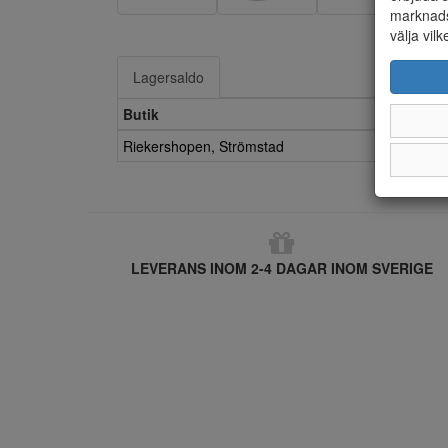
marknads
välja vilk
Lagersaldo
Butik
Riekershopen, Strömstad
LEVERANS INOM 2-4 DAGAR INOM SVERIGE