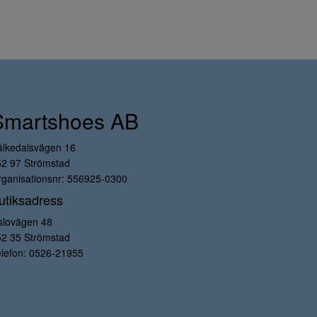
Smartshoes AB
ålkedalsvägen 16
52 97 Strömstad
ganisationsnr: 556925-0300
utiksadress
slovägen 48
52 35 Strömstad
lefon:
0526-21955