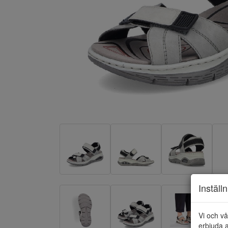
Inställ
Vi och vå
erbjuda a