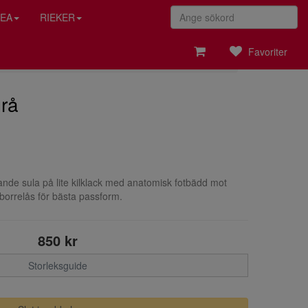
EA
RIEKER
Favoriter
grå
nde sula på lite kilklack med anatomisk fotbädd mot
borrelås för bästa passform.
850 kr
Storleksguide