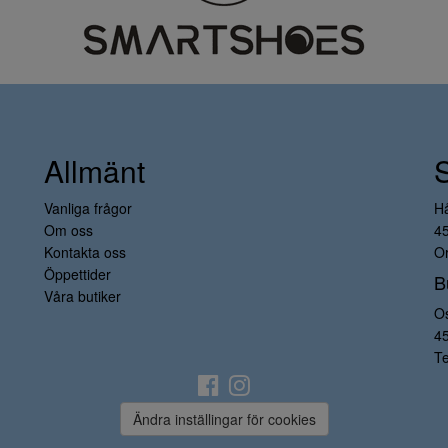
Allmänt
Vanliga frågor
H
Om oss
4
Kontakta oss
Or
Öppettider
B
Våra butiker
O
4
Te
Ändra inställingar för cookies