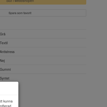
Slut i webbshopen
Spara som favorit
Grå
Textil
Antistress
Nej
Gummi
Syntet
att kunna
nifierad