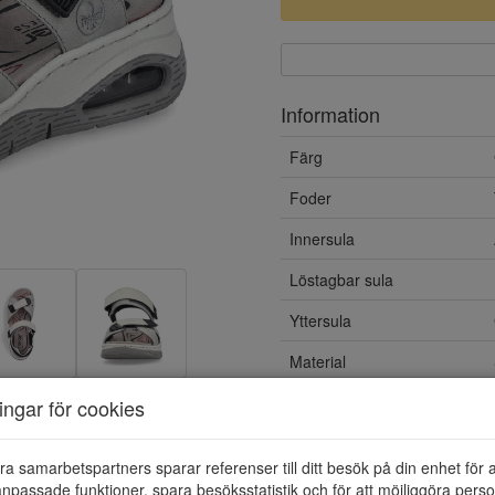
Information
Färg
Foder
Innersula
Löstagbar sula
Yttersula
Material
ningar för cookies
ra samarbetspartners sparar referenser till ditt besök på din enhet för 
npassade funktioner, spara besöksstatistik och för att möjliggöra perso