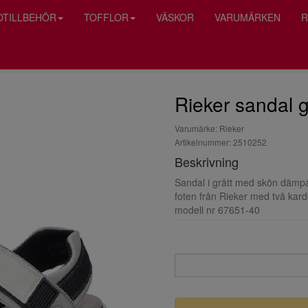
OTILLBEHÖR
TOFFLOR
VÄSKOR
VARUMÄRKEN
R
Rieker sandal 
Varumärke: Rieker
Artikelnummer: 2510252
Beskrivning
Sandal i grått med skön dämpa
foten från Rieker med två kard
modell nr 67651-40