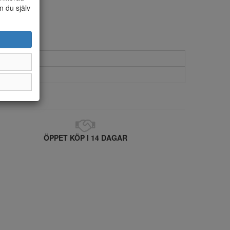
n du själv
ÖPPET KÖP I 14 DAGAR