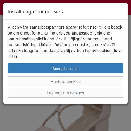
Smartshoes
Toggl
Inställningar för cookies
navig
Vi och våra samarbetspartners sparar referenser till ditt besök
på din enhet för att kunna erbjuda anpassade funktioner,
spara besöksstatistik och för att möjliggöra personifierad
HEM
RIEKER
marknadsföring. Utöver nödvändiga cookies, som krävs för
sida ska fungera, kan du själv välja vilken typ av cookies du vill
tillåta.
Acceptera alla
Hantera cookies
Läs mer om cookies