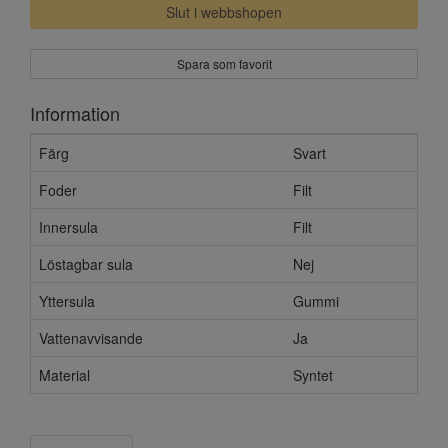
Slut i webbshopen
Spara som favorit
Information
Färg
Svart
Foder
Filt
Innersula
Filt
Löstagbar sula
Nej
Yttersula
Gummi
Vattenavvisande
Ja
Material
Syntet