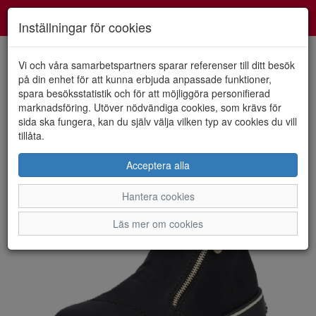
Smartshoes
Toggl
Inställningar för cookies
navig
Vi och våra samarbetspartners sparar referenser till ditt besök
på din enhet för att kunna erbjuda anpassade funktioner,
spara besöksstatistik och för att möjliggöra personifierad
HEM
RIEKER
marknadsföring. Utöver nödvändiga cookies, som krävs för
sida ska fungera, kan du själv välja vilken typ av cookies du vill
tillåta.
Acceptera alla
Hantera cookies
Läs mer om cookies