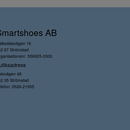
Smartshoes AB
ålkedalsvägen 16
52 97 Strömstad
ganisationsnr: 556925-0300
utiksadress
slovägen 48
52 35 Strömstad
lefon:
0526-21955