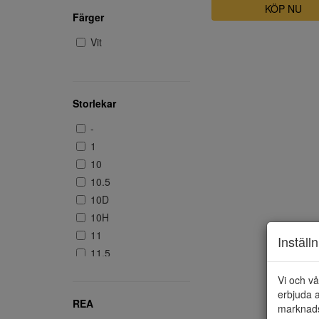
KÖP NU
Färger
Vit
Storlekar
-
1
10
10.5
10D
10H
11
Inställ
11.5
20
Vi och vå
21
erbjuda a
REA
22
marknads