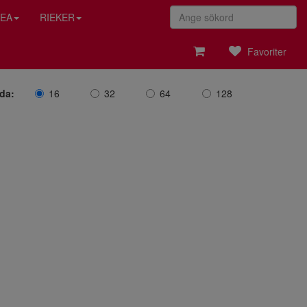
EA
RIEKER
Favoriter
ida:
16
32
64
128