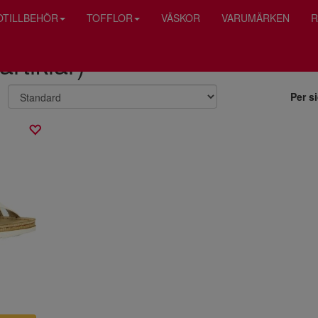
OTILLBEHÖR
TOFFLOR
VÄSKOR
VARUMÄRKEN
R
artiklar)
Per s