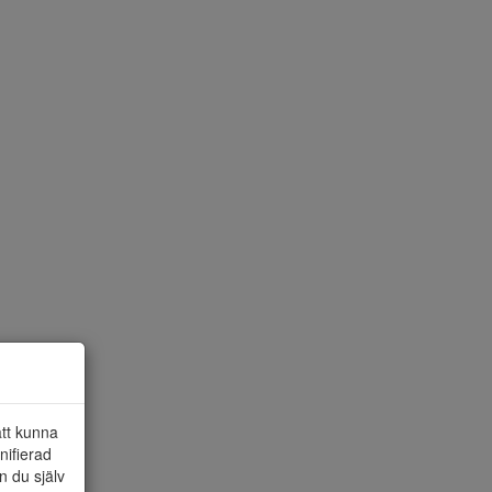
att kunna
nifierad
n du själv