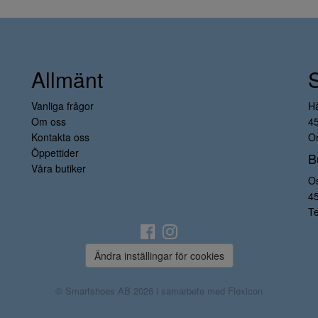
Allmänt
Vanliga frågor
H
Om oss
4
Kontakta oss
Or
Öppettider
B
Våra butiker
O
4
Te
Ändra inställingar för cookies
© Smartshoes AB 2026 i samarbete med
Flexicon