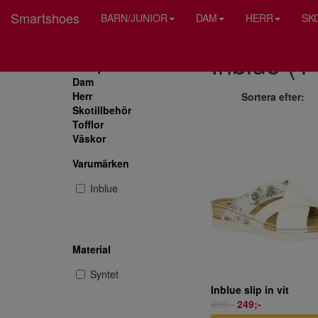
Smartshoes
BARN/JUNIOR
DAM
HERR
SK
Inblue (1 
Barn/junior
Dam
Herr
Sortera efter:
Skotillbehör
Tofflor
Väskor
Varumärken
Inblue
Material
Syntet
Inblue slip in vit
499;-
249;-