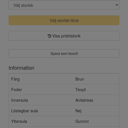
Välj storlek först
Visa prishistorik
Spara som favorit
Information
Färg
Brun
Foder
Texyil
Innersula
Antistress
Löstagbar sula
Nej
Yttersula
Gummi