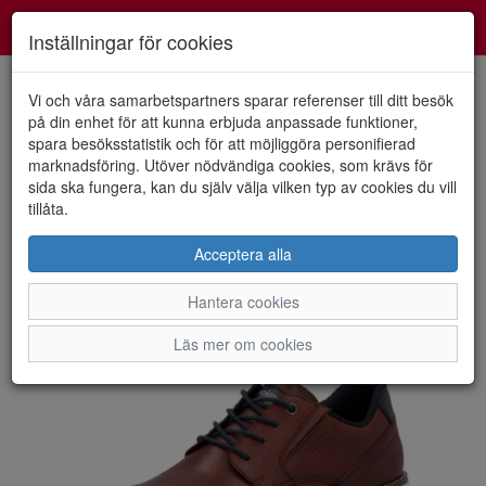
Smartshoes
Toggl
Inställningar för cookies
navig
Vi och våra samarbetspartners sparar referenser till ditt besök
på din enhet för att kunna erbjuda anpassade funktioner,
spara besöksstatistik och för att möjliggöra personifierad
HEM
RIEKER
marknadsföring. Utöver nödvändiga cookies, som krävs för
sida ska fungera, kan du själv välja vilken typ av cookies du vill
tillåta.
Acceptera alla
Hantera cookies
Läs mer om cookies