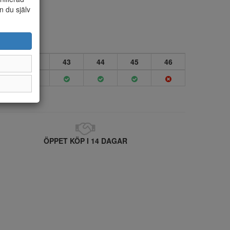
n du själv
1
42
43
44
45
46
ÖPPET KÖP I 14 DAGAR