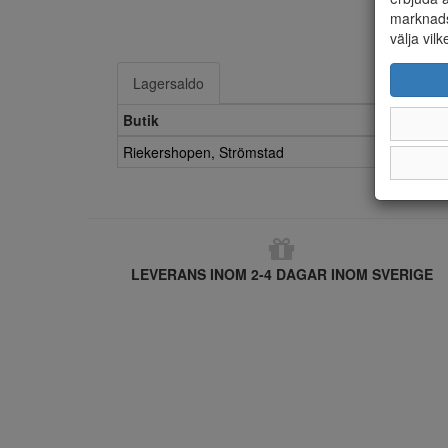
marknads
välja vilk
Lagersaldo
Butik
Riekershopen, Strömstad
LEVERANS INOM 2-4 DAGAR INOM SVERIGE