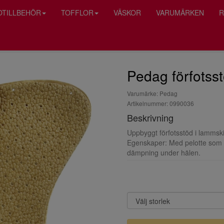
OTILLBEHÖR
TOFFLOR
VÄSKOR
VARUMÄRKEN
R
Pedag förfotss
Varumärke: Pedag
Artikelnummer: 0990036
Beskrivning
Uppbyggt förfotsstöd i lammsk
Egenskaper: Med pelotte som m
dämpning under hälen.