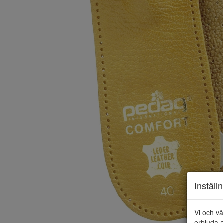
Inställ
Vi och vå
erbjuda a