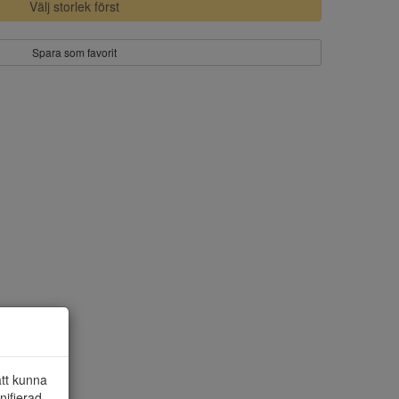
Välj storlek först
Spara som favorit
att kunna
nifierad