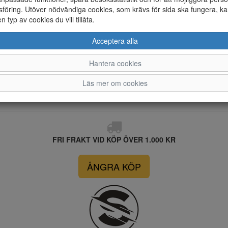
föring. Utöver nödvändiga cookies, som krävs för sida ska fungera, ka
en typ av cookies du vill tillåta.
Acceptera alla
36
37
38
39
40
4
Hantera cookies
Läs mer om cookies
FRI FRAKT VID KÖP ÖVER 1.000 KR
ÅNGRA KÖP