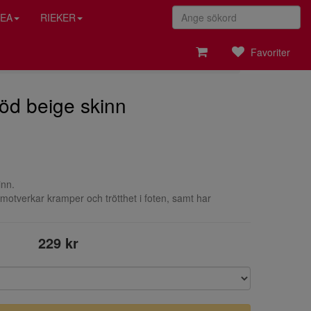
EA
RIEKER
Favoriter
töd beige skinn
inn.
otverkar kramper och trötthet i foten, samt har
229 kr