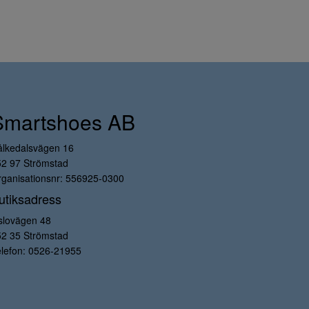
Smartshoes AB
ålkedalsvägen 16
52 97 Strömstad
ganisationsnr: 556925-0300
utiksadress
slovägen 48
52 35 Strömstad
lefon:
0526-21955