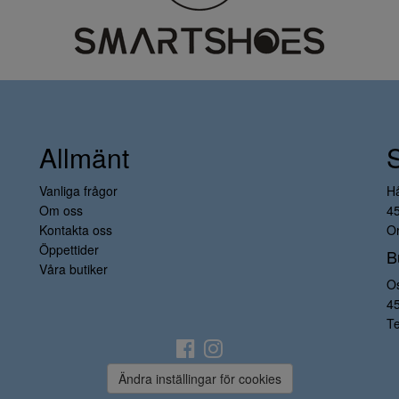
Allmänt
Vanliga frågor
H
Om oss
4
Kontakta oss
Or
Öppettider
B
Våra butiker
O
4
Te
Ändra inställingar för cookies