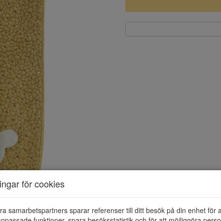
ningar för cookies
ra samarbetspartners sparar referenser till ditt besök på din enhet för 
npassade funktioner, spara besöksstatistik och för att möjliggöra perso