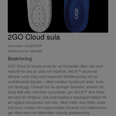
2GO Cloud sula
Varumärke: GOODSTEP
Artikelnummer: 0990686
Beskrivning
2GO Cloud är konstruerad för att förvandla vilken sko som
helst till en oas av stöd och mjukhet. AirLift™-skummet
dämpar varje steg med responsiv stötdämpning och en
molnliknande känsla – vilket minskar trycket på leder, knän
och ländrygg. Oavsett om du springer ärenden, arbetar ett
långt skift eller utforskar nya platser, ger AirLift™ dina fötter
det stöd de förtjänar. Det andningsbara topplagret hjälper till
att reglera temperatur och fukt, vilket håller dina fötter svala
och torra, medan det ergonomiska fotvalvet och hälkonturen
ger riktat stöd och bibehåller naturlig positionering.