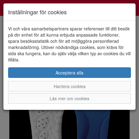
Smartshoes
Toggl
Inställningar för cookies
navig
Vi och våra samarbetspartners sparar referenser till ditt besök
på din enhet för att kunna erbjuda anpassade funktioner,
spara besöksstatistik och för att möjliggöra personifierad
HEM
GOODSTEP
marknadsföring. Utöver nödvändiga cookies, som krävs för
sida ska fungera, kan du själv välja vilken typ av cookies du vill
tillåta.
Acceptera alla
Hantera cookies
Läs mer om cookies