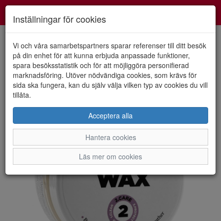
Smartshoes
Toggl
Inställningar för cookies
navig
Vi och våra samarbetspartners sparar referenser till ditt besök
på din enhet för att kunna erbjuda anpassade funktioner,
spara besöksstatistik och för att möjliggöra personifierad
HEM
KVILL
marknadsföring. Utöver nödvändiga cookies, som krävs för
sida ska fungera, kan du själv välja vilken typ av cookies du vill
tillåta.
Acceptera alla
Hantera cookies
Läs mer om cookies