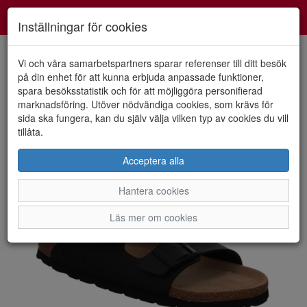
Smartshoes
Toggl
Inställningar för cookies
navig
Vi och våra samarbetspartners sparar referenser till ditt besök
på din enhet för att kunna erbjuda anpassade funktioner,
spara besöksstatistik och för att möjliggöra personifierad
HEM
ROHDE
marknadsföring. Utöver nödvändiga cookies, som krävs för
sida ska fungera, kan du själv välja vilken typ av cookies du vill
tillåta.
Acceptera alla
Hantera cookies
Läs mer om cookies