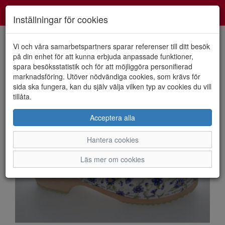
Smartshoes
Toggl
Inställningar för cookies
navig
Vi och våra samarbetspartners sparar referenser till ditt besök
på din enhet för att kunna erbjuda anpassade funktioner,
spara besöksstatistik och för att möjliggöra personifierad
HEM
TORPATOFFELN
marknadsföring. Utöver nödvändiga cookies, som krävs för
sida ska fungera, kan du själv välja vilken typ av cookies du vill
tillåta.
Acceptera alla
Hantera cookies
Läs mer om cookies