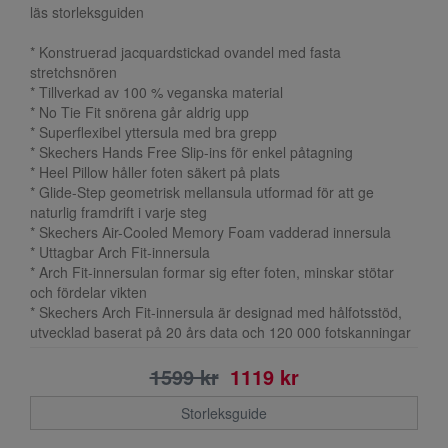
läs storleksguiden
* Konstruerad jacquardstickad ovandel med fasta
stretchsnören
* Tillverkad av 100 % veganska material
* No Tie Fit snörena går aldrig upp
* Superflexibel yttersula med bra grepp
* Skechers Hands Free Slip-ins för enkel påtagning
* Heel Pillow håller foten säkert på plats
* Glide-Step geometrisk mellansula utformad för att ge
naturlig framdrift i varje steg
* Skechers Air-Cooled Memory Foam vadderad innersula
* Uttagbar Arch Fit-innersula
* Arch Fit-innersulan formar sig efter foten, minskar stötar
och fördelar vikten
* Skechers Arch Fit-innersula är designad med hålfotsstöd,
utvecklad baserat på 20 års data och 120 000 fotskanningar
1599 kr
1119 kr
Storleksguide