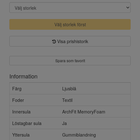
Välj storlek först
Visa prishistorik
Spara som favorit
Information
Färg
Ljusblå
Foder
Textil
Innersula
ArchFit MemoryFoam
Löstagbar sula
Ja
Yttersula
Gummiblandning