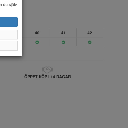
n du själv
39
40
41
42
ÖPPET KÖP I 14 DAGAR