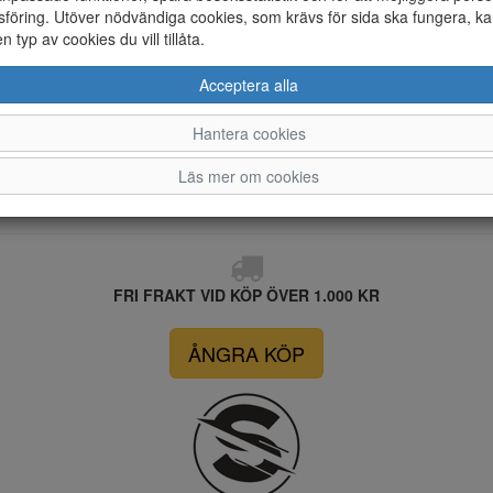
föring. Utöver nödvändiga cookies, som krävs för sida ska fungera, ka
en typ av cookies du vill tillåta.
Acceptera alla
37
38
Hantera cookies
Läs mer om cookies
FRI FRAKT VID KÖP ÖVER 1.000 KR
ÅNGRA KÖP