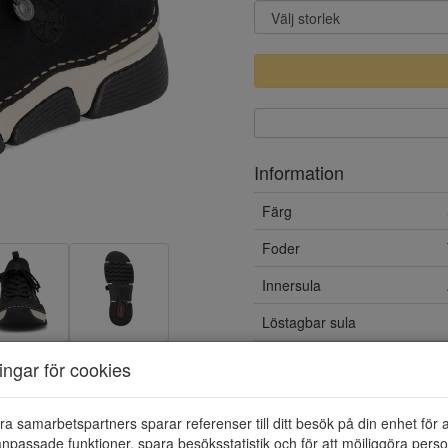
Information
Färg
Foder
Innersula
Löstagbar sula
Yttersula
ningar för cookies
Vattentät
ra samarbetspartners sparar referenser till ditt besök på din enhet för 
Material
npassade funktioner, spara besöksstatistik och för att möjliggöra perso