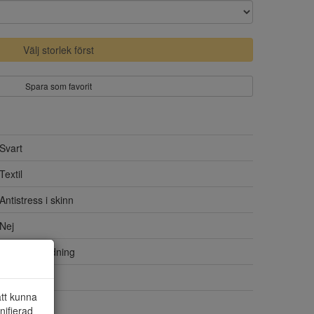
Välj storlek först
Spara som favorit
Svart
Textil
Antistress i skinn
Nej
Gummiblandning
Nej
att kunna
Syntet
nifierad