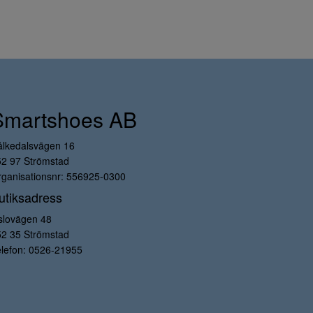
Smartshoes AB
ålkedalsvägen 16
52 97 Strömstad
ganisationsnr: 556925-0300
utiksadress
slovägen 48
52 35 Strömstad
lefon:
0526-21955