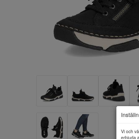
Inställ
Vi och vå
erbjuda a