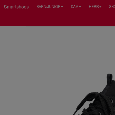
Smartshoes
BARN/JUNIOR
DAM
HERR
SK
HEM
RIEKER