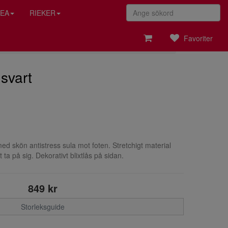
EA
RIEKER
Favoriter
svart
ed skön antistress sula mot foten. Stretchigt material
tt ta på sig. Dekorativt blixtlås på sidan.
849 kr
Storleksguide