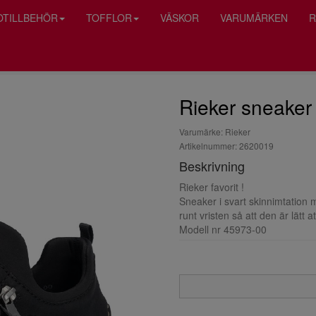
OTILLBEHÖR
TOFFLOR
VÄSKOR
VARUMÄRKEN
R
Rieker sneaker 
Varumärke: Rieker
Artikelnummer: 2620019
Beskrivning
Rieker favorit !
Sneaker i svart skinnimtation m
runt vristen så att den är lätt a
Modell nr 45973-00