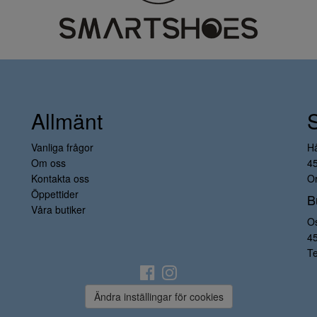
Allmänt
Vanliga frågor
H
Om oss
4
Kontakta oss
Or
Öppettider
B
Våra butiker
O
4
Te
Ändra inställingar för cookies