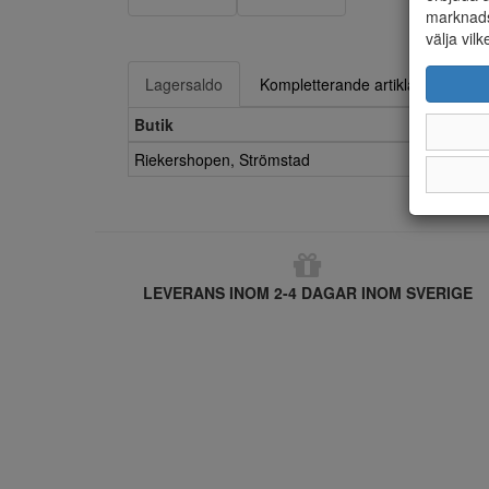
marknads
välja vilk
Lagersaldo
Kompletterande artiklar
Butik
Riekershopen, Strömstad
LEVERANS INOM 2-4 DAGAR INOM SVERIGE