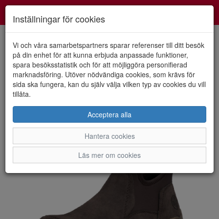
Smartshoes
Toggl
Inställningar för cookies
navig
Vi och våra samarbetspartners sparar referenser till ditt besök
på din enhet för att kunna erbjuda anpassade funktioner,
spara besöksstatistik och för att möjliggöra personifierad
HEM
RIEKER
marknadsföring. Utöver nödvändiga cookies, som krävs för
sida ska fungera, kan du själv välja vilken typ av cookies du vill
tillåta.
Acceptera alla
Hantera cookies
Läs mer om cookies