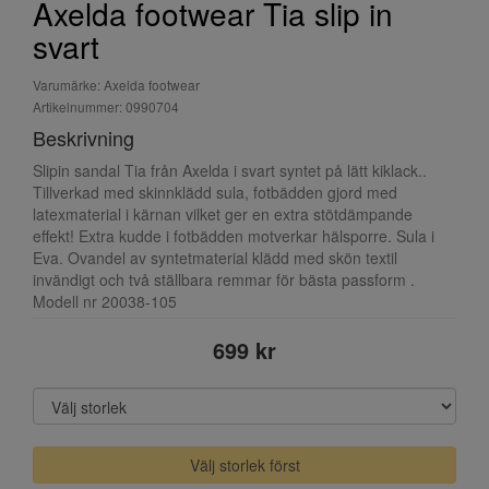
Axelda footwear Tia slip in
svart
Varumärke: Axelda footwear
Artikelnummer: 0990704
Beskrivning
Slipin sandal Tia från Axelda i svart syntet på lätt kiklack..
Tillverkad med skinnklädd sula, fotbädden gjord med
latexmaterial i kärnan vilket ger en extra stötdämpande
effekt! Extra kudde i fotbädden motverkar hälsporre. Sula i
Eva. Ovandel av syntetmaterial klädd med skön textil
invändigt och två ställbara remmar för bästa passform .
Modell nr 20038-105
699 kr
Välj storlek först