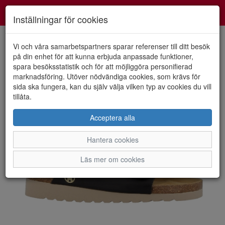
Smartshoes
Toggl
Inställningar för cookies
navig
Vi och våra samarbetspartners sparar referenser till ditt besök
på din enhet för att kunna erbjuda anpassade funktioner,
spara besöksstatistik och för att möjliggöra personifierad
HEM
AXELDA FOOTWEAR
marknadsföring. Utöver nödvändiga cookies, som krävs för
sida ska fungera, kan du själv välja vilken typ av cookies du vill
tillåta.
Acceptera alla
Hantera cookies
Läs mer om cookies