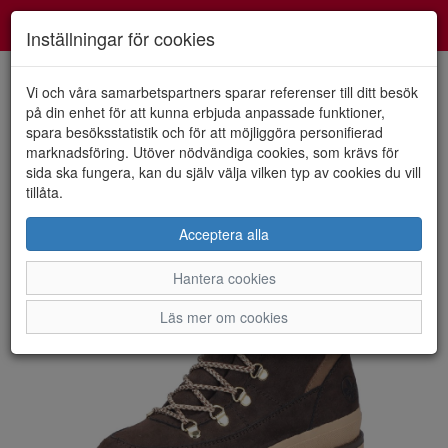
Smartshoes
Toggl
Inställningar för cookies
navig
Vi och våra samarbetspartners sparar referenser till ditt besök
på din enhet för att kunna erbjuda anpassade funktioner,
spara besöksstatistik och för att möjliggöra personifierad
HEM
RIEKER
marknadsföring. Utöver nödvändiga cookies, som krävs för
sida ska fungera, kan du själv välja vilken typ av cookies du vill
tillåta.
Acceptera alla
Hantera cookies
Läs mer om cookies