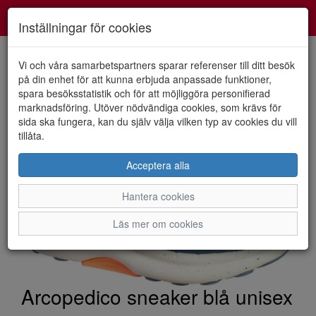
Smartshoes
Toggl
Inställningar för cookies
navig
Vi och våra samarbetspartners sparar referenser till ditt besök
på din enhet för att kunna erbjuda anpassade funktioner,
spara besöksstatistik och för att möjliggöra personifierad
HEM
ARCOPEDICO
marknadsföring. Utöver nödvändiga cookies, som krävs för
sida ska fungera, kan du själv välja vilken typ av cookies du vill
tillåta.
Acceptera alla
Hantera cookies
Läs mer om cookies
Arcopedico sneaker blå unisex