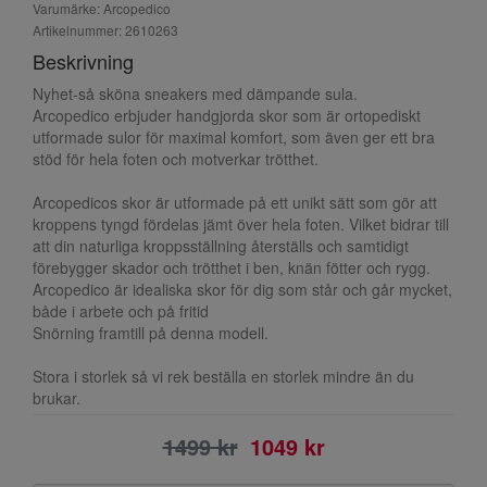
Varumärke: Arcopedico
Artikelnummer: 2610263
Beskrivning
Nyhet-så sköna sneakers med dämpande sula.
Arcopedico erbjuder handgjorda skor som är ortopediskt
utformade sulor för maximal komfort, som även ger ett bra
stöd för hela foten och motverkar trötthet.
Arcopedicos skor är utformade på ett unikt sätt som gör att
kroppens tyngd fördelas jämt över hela foten. Vilket bidrar till
att din naturliga kroppsställning återställs och samtidigt
förebygger skador och trötthet i ben, knän fötter och rygg.
Arcopedico är idealiska skor för dig som står och går mycket,
både i arbete och på fritid
Snörning framtill på denna modell.
Stora i storlek så vi rek beställa en storlek mindre än du
brukar.
1499 kr
1049 kr