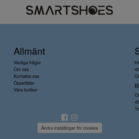
Allmänt
Vanliga frågor
H
Om oss
4
Kontakta oss
Or
Öppettider
B
Våra butiker
O
4
Te
Ändra inställingar för cookies