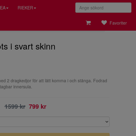
EA
RIEKER
Favoriter
s i svart skinn
ed 2 dragkedjor för att lätt komma i och stänga. Fodrad
tagbar innersula.
1599 kr
799 kr