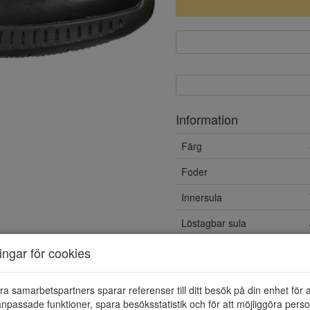
Information
Färg
Foder
Innersula
Löstagbar sula
Yttersula
ningar för cookies
Vattentät
ra samarbetspartners sparar referenser till ditt besök på din enhet för 
Material
npassade funktioner, spara besöksstatistik och för att möjliggöra perso