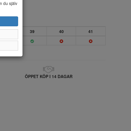
n du själv
38
39
40
41
ÖPPET KÖP I 14 DAGAR