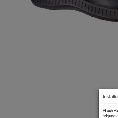
Inställ
Vi och vå
erbjuda a