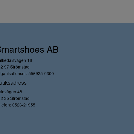
Smartshoes AB
ålkedalsvägen 16
52 97 Strömstad
ganisationsnr: 556925-0300
utiksadress
slovägen 48
52 35 Strömstad
lefon:
0526-21955