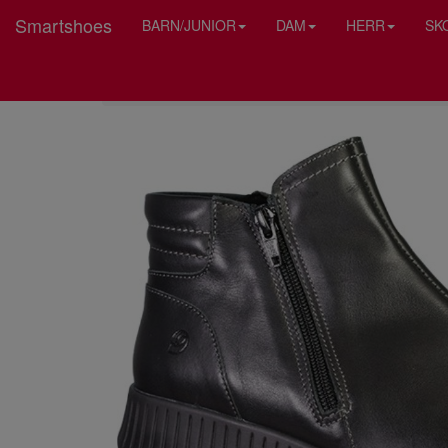
Smartshoes
BARN/JUNIOR
DAM
HERR
SK
HEM
SUAVE DAM