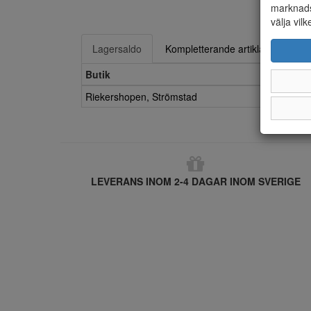
marknads
välja vilk
Lagersaldo
Kompletterande artiklar
Butik
Riekershopen, Strömstad
LEVERANS INOM 2-4 DAGAR INOM SVERIGE