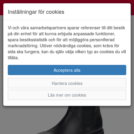
Smartshoes
Toggl
Inställningar för cookies
navig
Vi och våra samarbetspartners sparar referenser till ditt besök
på din enhet för att kunna erbjuda anpassade funktioner,
spara besöksstatistik och för att möjliggöra personifierad
HEM
RIEKER
marknadsföring. Utöver nödvändiga cookies, som krävs för
sida ska fungera, kan du själv välja vilken typ av cookies du vill
tillåta.
Acceptera alla
Hantera cookies
Läs mer om cookies