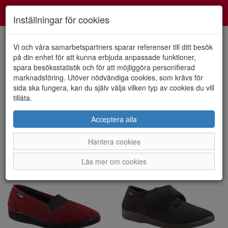
Smartshoes
Toggl
Inställningar för cookies
navig
Vi och våra samarbetspartners sparar referenser till ditt besök
på din enhet för att kunna erbjuda anpassade funktioner,
spara besöksstatistik och för att möjliggöra personifierad
Visa filter
marknadsföring. Utöver nödvändiga cookies, som krävs för
Ortopedisk (2 artiklar)
sida ska fungera, kan du själv välja vilken typ av cookies du vill
tillåta.
Sortera efter:
Acceptera alla
Hantera cookies
Läs mer om cookies