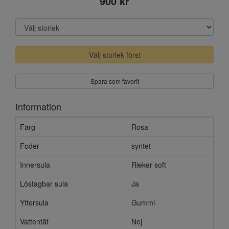
900 kr
Välj storlek först
Spara som favorit
Information
Färg
Rosa
Foder
syntet
Innersula
Rieker soft
Löstagbar sula
Ja
Yttersula
Gummi
Vattentät
Nej