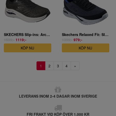
SKECHERS Slip-ins: Arch Fit Skech-Air - Zoryn - Black sportsko herr svart
Skechers Relaxed Fit: Slip-ins: Arch Fit Orvan - Kincade sportsko herr svart
1599;-
1119;-
1399;-
979;-
KÖP NU
KÖP NU
1
2
3
4
»
LEVERANS INOM 2-4 DAGAR INOM SVERIGE
FRI FRAKT VID KÖP ÖVER 1.000 KR