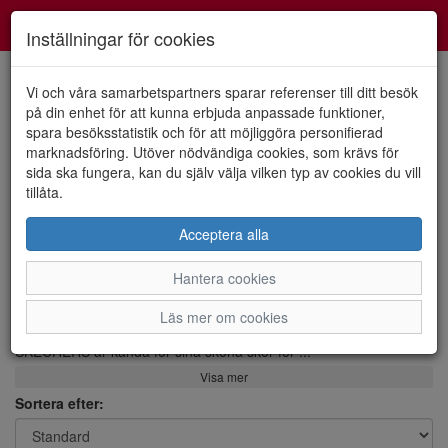
Smartshoes
Toggl
Inställningar för cookies
navig
Vi och våra samarbetspartners sparar referenser till ditt besök
på din enhet för att kunna erbjuda anpassade funktioner,
spara besöksstatistik och för att möjliggöra personifierad
Visa filter
marknadsföring. Utöver nödvändiga cookies, som krävs för
sida ska fungera, kan du själv välja vilken typ av cookies du vill
Varumärke: Skechers
tillåta.
Rensa
Skechers skor
Acceptera alla
Hantera cookies
Köp dem hos Riekershopen i Strömstad, Oslovägen
48. Webshop och butik
Läs mer om cookies
SKECHERS är kända för sina sköna skor för
...
Visa mer
Sortera efter: