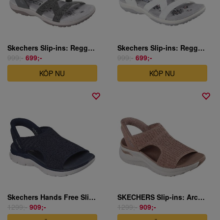
Skechers Slip-ins: Reggae Slim - Stretch Flex - Olivgrön
Skechers Slip-ins: Reggae Slim - Stretch Flex - Vit
999;-
699;-
999;-
699;-
KÖP NU
KÖP NU
Skechers Hands Free Slip - Summits - Sweetly Evolved
SKECHERS Slip-ins: Arch Fit 2.0 - My Everyday
1299;-
909;-
1299;-
909;-