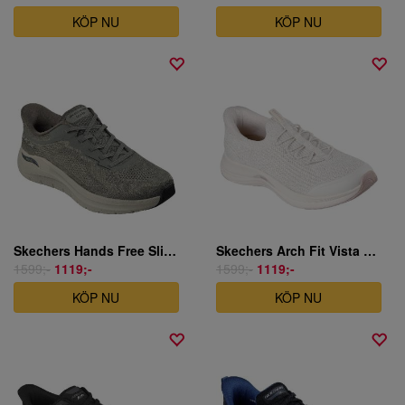
KÖP NU
KÖP NU
Skechers Hands Free Slip-ins: Arch Fit 2.0 - Rovant - Olivgrön
Skechers Arch Fit Vista 2.0 Primavera Slip-Ins Natur sportsko dam creme
1599;-
1119;-
1599;-
1119;-
KÖP NU
KÖP NU