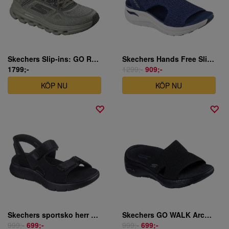
Skechers Slip-ins: GO RUN Arch Fit Glide-Step - Olive sportsko herr olivgrön
Skechers Hands Free Slip-ins: Arch Fit 2.0 - My Everyday
1799;-
1299;-
909;-
KÖP NU
KÖP NU
Skechers sportsko herr svart
Skechers GO WALK Arch Fit 2.0 Sandal - Dakota
999;-
699;-
999;-
699;-