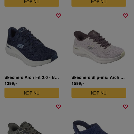
KÖP NU
KÖP NU
Skechers Arch Fit 2.0 - Big League - sportsko dam
Skechers Slip-ins: Arch Fit 2.0 - Bold Motion - sportsko dam
1399;-
1599;-
KÖP NU
KÖP NU