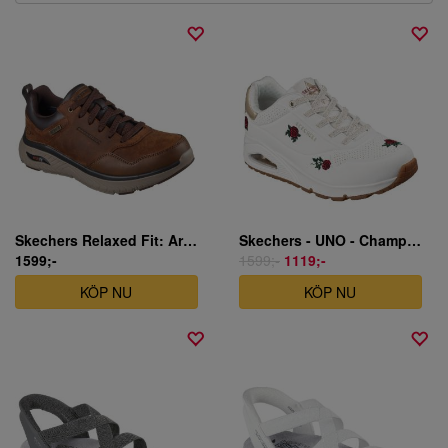
Skechers Relaxed Fit: Arch Crosser - Ronaldo - Waterproof - Brun
Skechers - UNO - Champagne & Roses - vit
1599;-
1599;-
1119;-
KÖP NU
KÖP NU